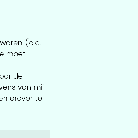
jwaren (o.a.
 me moet
oor de
vens van mij
en erover te