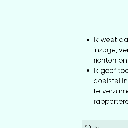
Ik weet da
inzage, ve
richten om
Ik geef t
doelstell
te verzam
rapporter
Ja