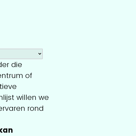
der die
entrum of
tieve
ijst willen we
ervaren rond
 kan