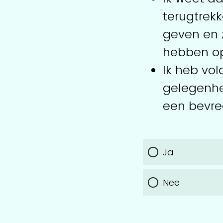
terugtrekk
geven en z
hebben op
Ik heb vol
gelegenhe
een bevre
Ja
Nee