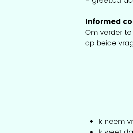
– greet.card
Informed co
Om verder te
op beide vra
Ik neem vr
Ik weet da