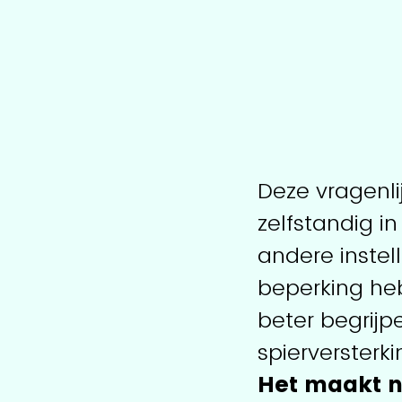
Deze vragenli
zelfstandig i
andere instel
beperking heb
beter begrijp
spierversterki
Het maakt ni