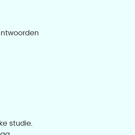
 antwoorden
ke studie.
mag