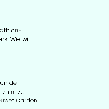
cathlon-
s. Wie wil
k
van de
men met:
 Greet Cardon