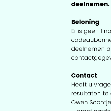
deelnemen.
Beloning
Er is geen fi
cadeaubonnen
deelnemen aan
contactgegev
Contact
Heeft u vrage
resultaten t
Owen Soontje