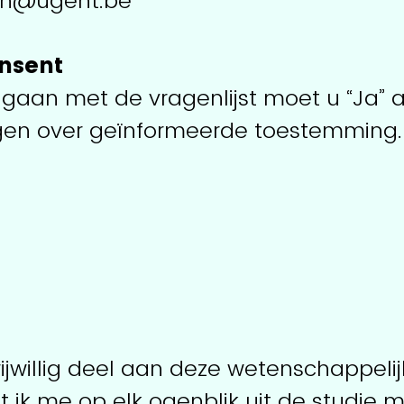
on@ugent.be
nsent
 gaan met de vragenlijst moet u “Ja”
gen over geïnformeerde toestemming.
ijwillig deel aan deze wetenschappelij
t ik me op elk ogenblik uit de studie 