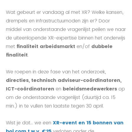
Wat gebeurt er vandaag al met XR? Welke kansen,
drempels en infrastructuurnoden zijn er? Door
middel van onderstaande vragenlijst peilen we naar
de uiteenlopende XR-expertise binnen het onderwijs
met
finaliteit arbeidsmarkt
en/of
dubbele
finaliteit
.
We roepen in deze fase van het onderzoek,
directies, technisch adviseur-coördinatoren,
ICT-coördinatoren
en
beleidsmedewerkers
op
om de onderstaande vragenlijst (duurtijd ca. 15
min.) in te vullen ten laatste tegen 30 april.
Wist je dat... we een
XR-event en 15 bonnen van
bol.com t.w.v. €25
verloten onder de